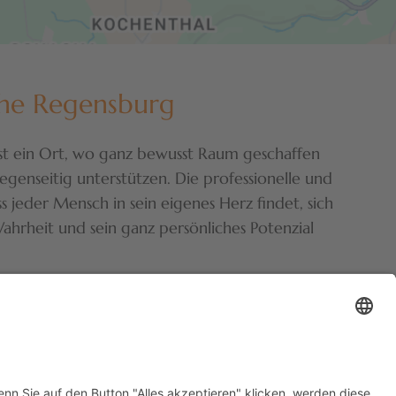
ahe Regensburg
 ist ein Ort, wo ganz bewusst Raum geschaffen
genseitig unterstützen. Die professionelle und
ss jeder Mensch in sein eigenes Herz findet, sich
ahrheit und sein ganz persönliches Potenzial
ZIP Heilpraktikerschule Regensburg