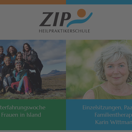
sterfahrungswoche
Einzelsitzungen, Pa
 Frauen in Island
Familientherap
Karin Wittma