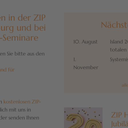
n in der ZIP
Nächst
burg und bei
s-Seminare
10. August
Island 
totalen
n Sie bitte aus den
1.
Systemi
November
and für
all
en
kostenlosen ZIP-
ich mit uns in
ZIP H
der senden Ihnen
Jubi