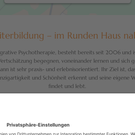
iterbildung – im Runden Haus n
egrative Psychotherapie, besteht bereits seit 2006 und
ertschätzung begegnen, voneinander lernen und sich ge
ist sehr praxis- und erlebnisorientiert. Ihr Ziel ist, da
Einzigartigkeit und Schönheit erkennt und seine eigene W
findet und lebt.
Online-Anmeldung