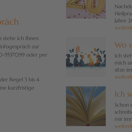
Nachdem
Heilpra
präch
Jahre 2
weiterl
n stehe ich Ihnen
Wo s
 Infogespräch zur
60-5537099 oder per
Ich st
mich u
sitze i
weiterl
der Regel 3 bis 4
ne kurzfristige
Ich s
Schon s
schreib
mir imm
weiterl