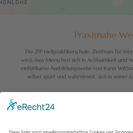
Praxisnahe We
Die ZIP Heilpraktikerschule, Zentrum für Int
wird, dass Menschen sich in Achtsamkeit und W
einfühlsame Ausbildungsweise von Karin Wittmann 
selber spürt und wahrnimmt, sich in seiner 
Startseite