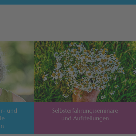
ar- und
Selbsterfahrungsseminare
ie
und Aufstellungen
nn