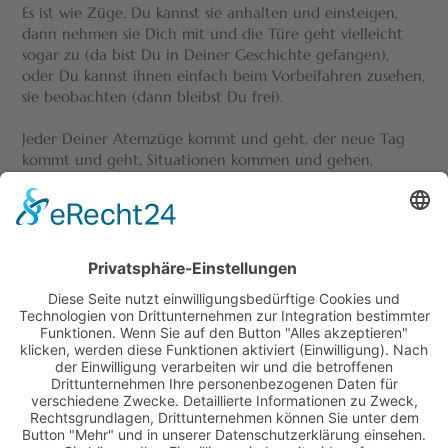
Es ist wie Züge, Du kannst sie anhalten und einsteigen,
dann nehmen sie Dich mit und die Türe geht vielleicht
sogar zu (da bist Du in Deiner Geschichte gefangen),
oder Du kannst ihnen einfach beim Vorbeifahren zusehen,
sie beobachten (dann bleibst Du frei).
Jeder Deiner Atemzüge kommt und geht, der neue Tag
kommt und geht, Situationen kommen und gehen,
Menschen kommen und gehen – alles ist ständig im
Wandel.
Wer bist Du und was ist wahr?
veröffentlicht am 05.04.2021 ·
alle News-Meldungen anzeigen
Startseite
Anfahrt
AGB
(PDF)
Impressum
/
Datenschutz